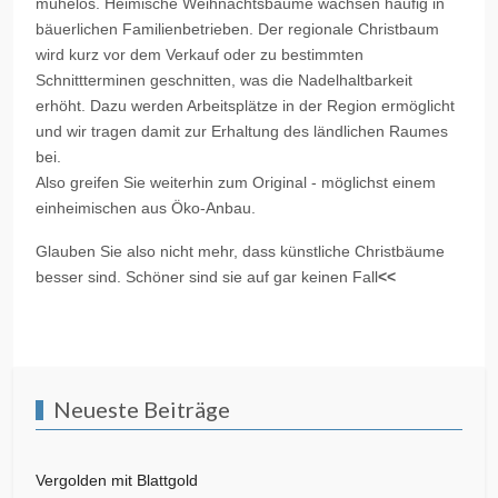
mühelos. Heimische Weihnachtsbäume wachsen häufig in
bäuerlichen Familienbetrieben. Der regionale Christbaum
wird kurz vor dem Verkauf oder zu bestimmten
Schnittterminen geschnitten, was die Nadelhaltbarkeit
erhöht. Dazu werden Arbeitsplätze in der Region ermöglicht
und wir tragen damit zur Erhaltung des ländlichen Raumes
bei.
Also greifen Sie weiterhin zum Original - möglichst einem
einheimischen aus Öko-Anbau.
Glauben Sie also nicht mehr, dass künstliche Christbäume
besser sind. Schöner sind sie auf gar keinen Fall
<<
Vorheriger Beitrag: Warum haftet Teflon an einer Pfanne?
Nächster Beitrag: 
Zurück
Weiter
Neueste Beiträge
Vergolden mit Blattgold