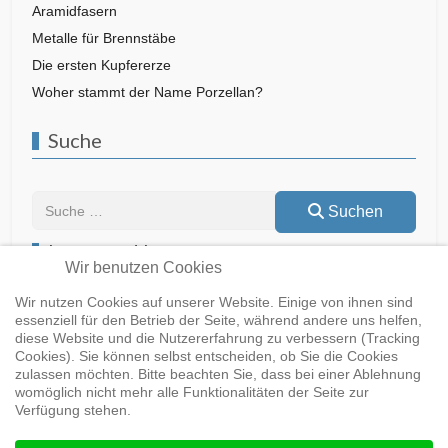
Aramidfasern
Metalle für Brennstäbe
Die ersten Kupfererze
Woher stammt der Name Porzellan?
Suche
Suchen
Suchen
Lesen und Lernen
Wir benutzen Cookies
Wir nutzen Cookies auf unserer Website. Einige von ihnen sind
essenziell für den Betrieb der Seite, während andere uns helfen,
diese Website und die Nutzererfahrung zu verbessern (Tracking
Buch bei Springer
Cookies). Sie können selbst entscheiden, ob Sie die Cookies
zulassen möchten. Bitte beachten Sie, dass bei einer Ablehnung
womöglich nicht mehr alle Funktionalitäten der Seite zur
Buch bei Springer
Buch bei Springer
Verfügung stehen.