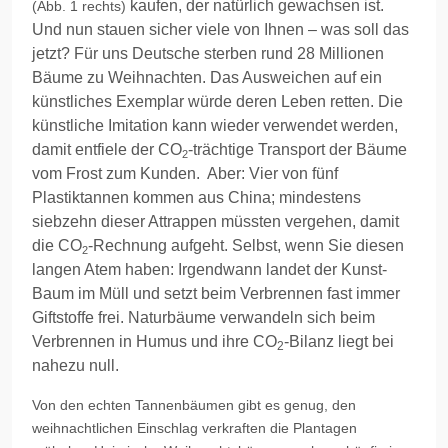
kaufen
, der natürlich gewachsen ist.
(Abb. 1 rechts)
Und nun stauen sicher viele von Ihnen – was soll das
jetzt? Für uns Deutsche sterben rund 28 Millionen
Bäume zu Weihnachten. Das Ausweichen auf ein
künstliches Exemplar würde deren Leben retten. Die
künstliche Imitation kann wieder verwendet werden,
damit entfiele der CO
-trächtige Transport der Bäume
2
vom Frost zum Kunden.
Aber: Vier von fünf
Plastiktannen kommen aus China; mindestens
siebzehn dieser Attrappen müssten vergehen, damit
die CO
-Rechnung aufgeht. Selbst, wenn Sie diesen
2
langen Atem haben: Irgendwann landet der Kunst-
Baum im Müll und setzt beim Verbrennen fast immer
Giftstoffe frei. Naturbäume verwandeln sich beim
Verbrennen in Humus und ihre CO
-Bilanz liegt bei
2
nahezu null.
Von den echten Tannenbäumen gibt es genug, den
weihnachtlichen Einschlag verkraften die Plantagen