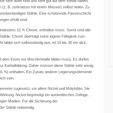
ie sehr dünn sind und sehr gut auf dem Metall haften.
 (z. B. zerkratzen mit einem Messer) selbst heilen. Zu
sionsbeständigen Stähle. Eine schützende Passivschicht
gen erfüllt sind.
mindestens 12 % Chrom, enthalten muss. Somit sind alle
Stähle. Chrom überträgt seine eigene Fähigkeit zum
t bildet sich selbstständig aus, ist 10 bis 30 nm dick,
 dem Eisen nur Mischkristalle bilden muss. Es dürfen
ur Karbidbildung. Daher müssen diese Stähle sehr wenig
01 %) enthalten. Ein Zusatz anderer Legierungselemente
eich sein.
lemente zugesetzt, vor allem Nickel und Molybdän. Sie
Wirkung. Nickel begünstigt ein austenitisches Gefüge,
tigen Medien. Für die Sicherung der
der Stähle notwendig.