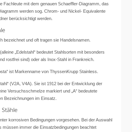
die Fachleute mit dem genauen Schaeffler-Diagramm, das
m Diagramm werden sog. Chrom- und Nickel- Equivalente
ldner berücksichtigt werden.
le
ch bezeichnet und oft tragen sie Handelsnamen.
(alleine „Edelstahl“ bedeutet Stahlsorten mit besonders
nd rostfrei sind) oder als Inox-Stahl in Frankreich.
sta“ ist Markenname von ThyssenKrupp Stainless.
tahl“ (V2A, V4A). Sie ist 1912 bei der Entwicklung der
 eine Versuchsschmelze markiert und „A“ bedeutete
en Bezeichnungen im Einsatz.
 Stähle
 unter korrosiven Bedingungen vorgesehen. Bei der Auswahl
ls müssen immer die Einsatzbedingungen beachtet