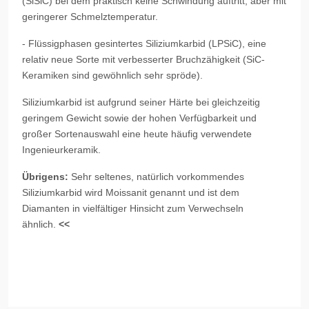
(SiSiC) bei dem praktisch keine Schwindung auftritt, aber mit
geringerer Schmelztemperatur.
- Flüssigphasen gesintertes Siliziumkarbid (LPSiC), eine
relativ neue Sorte mit verbesserter Bruchzähigkeit (SiC-
Keramiken sind gewöhnlich sehr spröde).
Siliziumkarbid ist aufgrund seiner Härte bei gleichzeitig
geringem Gewicht sowie der hohen Verfügbarkeit und
großer Sortenauswahl eine heute häufig verwendete
Ingenieurkeramik.
Übrigens:
Sehr seltenes, natürlich vorkommendes
Siliziumkarbid wird Moissanit genannt und ist dem
Diamanten in vielfältiger Hinsicht zum Verwechseln
ähnlich.
<<
Vorheriger Beitrag: Herstellung von Aluminiumoxid
Nächster Beitra
Zurück
Weiter