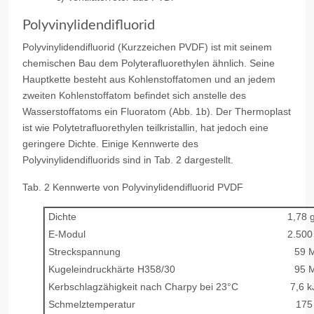
Polyvinylidendifluorid
Polyvinylidendifluorid (Kurzzeichen PVDF) ist mit seinem
chemischen Bau dem Polyterafluorethylen ähnlich. Seine
Hauptkette besteht aus Kohlenstoffatomen und an jedem
zweiten Kohlenstoffatom befindet sich anstelle des
Wasserstoffatoms ein Fluoratom (Abb. 1b). Der Thermoplast
ist wie Polytetrafluorethylen teilkristallin, hat jedoch eine
geringere Dichte. Einige Kennwerte des
Polyvinylidendifluorids sind in Tab. 2 dargestellt.
Tab. 2 Kennwerte von Polyvinylidendifluorid PVDF
Dichte
1,78 
E-Modul
2.500
Streckspannung
59 
Kugeleindruckhärte H358/30
95 
Kerbschlagzähigkeit nach Charpy bei 23°C
7,6 k
Schmelztemperatur
175