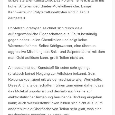
schwerste aller Kunststoffe. Das Polymer ist teilkristallin mit
hohen Anteilen geordneter Molekülbereiche. Einige
Kennwerte von Polytetrafluorethylen sind in Tab. 1
dargestellt.
Polytetrafluorethylen zeichnet sich durch viele
außergewöhnliche Eigenschaften aus. Es ist beständig
gegen nahezu allen Chemikalien und zeigt keine
Wasseraufnahme. Selbst Königswasser, eine überaus
aggressive Mischung aus Salz- und Salpetersäure, mit dem
man Gold auflösen kann, greift Teflon nicht an.
Am besten ist der Kunststoff für seine sehr geringe
(praktisch keine) Neigung zur Adhäsion bekannt. Sein
Reibungskoeffizient gilt als der niedrigste aller Werkstoffe.
Diese Antihafteigenschaften rühren zum einen daher, dass
das Molekül unpolar ist und deshalb auch keine auf
elektrostatischer Anziehung beruhende Bindung eingehen
kann; auch Wasserstoffbrücken bilden sich nicht aus. Zum
anderen ist die Oberfläche von Teflon sehr glatt, was eine
mechanische Verankerung erschwert.