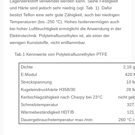
Lagerwerkstoff verwendet werden kann. Seine Festigkeit
und Härte sind jedoch sehr niedrig (vgl. Tab. 1). Dafür
besitzt Teflon eine sehr gute Zähigkeit, auch bei niedrigen
Temperaturen (bis -250 °C). Hohes Isoliervermögen auch
bei hoher Luftfeuchtigkeit ermöglicht die Anwendung in der
Elektrotechnik. Polytetrafluorethylen ist, als einer der
wenigen Kunststoffe, nicht entflammbar.
Tab.1 Kennwerte von Polytetrafluorethylen PTFE
Dichte
2,16 
E-Modul
420 
Streckspannung
10 
Kugeleindruckhärte H358/30
28 
Kerbschlagzähigkeit nach Charpy bei 23°C
nicht ge
Schmelztemperatur
327
Wärmebeständigkeit HDT/B
121
Dauergebrauchstemperatur max./min.
260 °C /