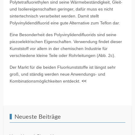
Polytetrafluorethylen sind seine Wärmebeständigkeit, Gleit-
und Isoliereigenschaften geringer, dafür muss es nicht
sintertechnisch verarbeitet werden. Damit stellt
Polyvinylidendifluorid eine gute Alternative zum Teflon dar.
Eine Besonderheit des Polyvinylidendifluorids sind seine
piezoelektrischen Eigenschaften. Verwendung findet dieser
Kunststoff vor allem in der chemischen Industrie für
verschiedene kleine Teile oder Rohrleitungen (Abb. 2c).
Der Markt für die beiden Fluorkunststoffe ist längst sehr
groß, und ständig werden neue Anwendungs- und
Kombinationsmöglichkeiten entdeckt.
<<
Vorheriger Beitrag: Polymethylmethacrylat
Nächster Beitra
Zurück
Weiter
Neueste Beiträge