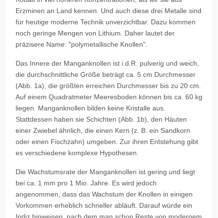
Erzminen an Land kennen. Und auch diese drei Metalle sind
für heutige moderne Technik unverzichtbar. Dazu kommen
noch geringe Mengen von Lithium. Daher lautet der
präzisere Name: "polymetallische Knollen".
Das Innere der Manganknollen ist i.d.R. pulverig und weich,
die durchschnittliche Größe beträgt ca. 5 cm Durchmesser
(Abb. 1a), die größten erreichen Durchmesser bis zu 20 cm.
Auf einem Quadratmeter Meeresboden können bis ca. 60 kg
liegen. Manganknollen bilden keine Kristalle aus.
Stattdessen haben sie Schichten (Abb. 1b), den Häuten
einer Zwiebel ähnlich, die einen Kern (z. B. ein Sandkorn
oder einen Fischzahn) umgeben. Zur ihren Entstehung gibt
es verschiedene komplexe Hypothesen.
Die Wachstumsrate der Manganknollen ist gering und liegt
bei ca. 1 mm pro 1 Mio. Jahre. Es wird jedoch
angenommen, dass das Wachstum der Knollen in einigen
Vorkommen erheblich schneller abläuft. Darauf würde ein
Indiz hinweisen, nach dem man schon Reste von modernem