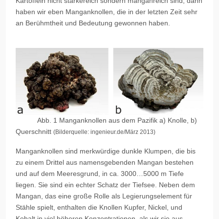
Kartoffeln nicht stärkereich sondern manganreich sind, dann
haben wir eben Manganknollen, die in der letzten Zeit sehr
an Berühmtheit und Bedeutung gewonnen haben.
Abb. 1 Manganknollen aus dem Pazifik a) Knolle, b)
Querschnitt
(Bilderquelle: ingenieur.de/März 2013)
Manganknollen sind merkwürdige dunkle Klumpen, die bis
zu einem Drittel aus namensgebenden Mangan bestehen
und auf dem Meeresgrund, in ca. 3000…5000 m Tiefe
liegen. Sie sind ein echter Schatz der Tiefsee. Neben dem
Mangan, das eine große Rolle als Legierungselement für
Stähle spielt, enthalten die Knollen Kupfer, Nickel, und
Kobalt in viel höheren Konzentrationen, als wir sie aus