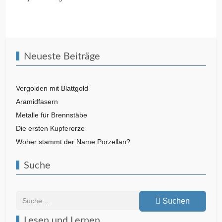
Vorheriger Beitrag: Warum sind Reifen schwarz?
Nächster Beitrag
Zurück
Weiter
Neueste Beiträge
Vergolden mit Blattgold
Aramidfasern
Metalle für Brennstäbe
Die ersten Kupfererze
Woher stammt der Name Porzellan?
Suche
Suchen
Suchen
Lesen und Lernen