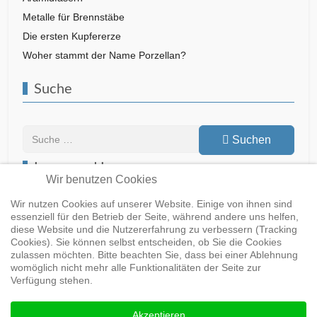
Metalle für Brennstäbe
Die ersten Kupfererze
Woher stammt der Name Porzellan?
Suche
Suchen
Suchen
Lesen und Lernen
Wir benutzen Cookies
Wir nutzen Cookies auf unserer Website. Einige von ihnen sind
essenziell für den Betrieb der Seite, während andere uns helfen,
diese Website und die Nutzererfahrung zu verbessern (Tracking
Buch bei Springer
Cookies). Sie können selbst entscheiden, ob Sie die Cookies
zulassen möchten. Bitte beachten Sie, dass bei einer Ablehnung
womöglich nicht mehr alle Funktionalitäten der Seite zur
Buch bei Springer
Buch bei Springer
Verfügung stehen.
Akzeptieren