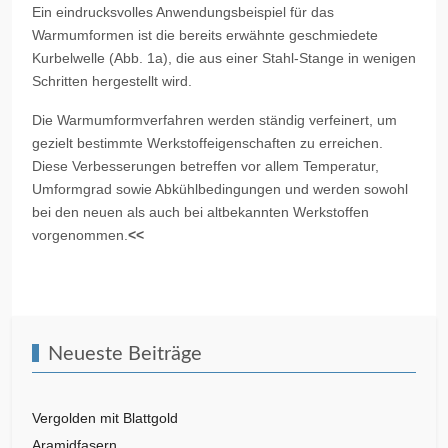
Ein eindrucksvolles Anwendungsbeispiel für das
Warmumformen ist die bereits erwähnte geschmiedete
Kurbelwelle (Abb. 1a), die aus einer Stahl-Stange in wenigen
Schritten hergestellt wird.
Die Warmumformverfahren werden ständig verfeinert, um
gezielt bestimmte Werkstoffeigenschaften zu erreichen.
Diese Verbesserungen betreffen vor allem Temperatur,
Umformgrad sowie Abkühlbedingungen und werden sowohl
bei den neuen als auch bei altbekannten Werkstoffen
vorgenommen.
<<
Vorheriger Beitrag: Wälzlagerstähle
Nächster Beitrag
Zurück
Weiter
Neueste Beiträge
Vergolden mit Blattgold
Aramidfasern