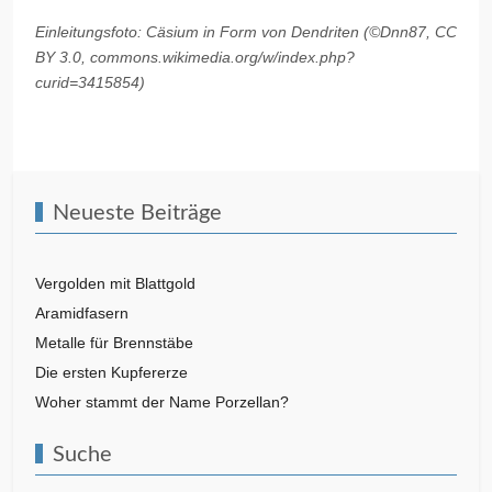
Einleitungsfoto: Cäsium in Form von Dendriten
(©Dnn87, CC
BY 3.0, commons.wikimedia.org/w/index.php?
curid=3415854)
Vorheriger Beitrag: Gold - schön und vielseitig
Nächster Beitra
Zurück
Weiter
Neueste Beiträge
Vergolden mit Blattgold
Aramidfasern
Metalle für Brennstäbe
Die ersten Kupfererze
Woher stammt der Name Porzellan?
Suche