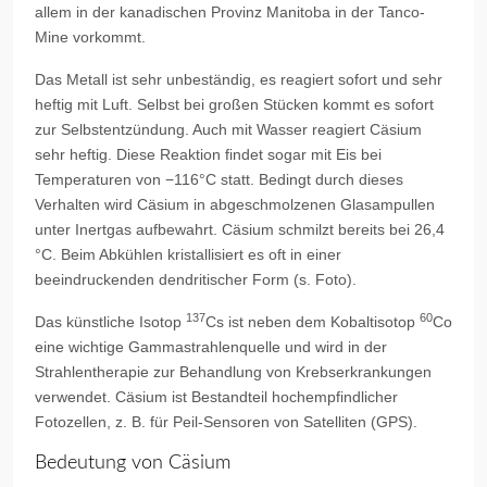
allem in der kanadischen Provinz Manitoba in der Tanco-
Mine vorkommt.
Das Metall ist sehr unbeständig, es reagiert sofort und sehr
heftig mit Luft. Selbst bei großen Stücken kommt es sofort
zur Selbstentzündung. Auch mit Wasser reagiert Cäsium
sehr heftig. Diese Reaktion findet sogar mit Eis bei
Temperaturen von −116°C statt. Bedingt durch dieses
Verhalten wird Cäsium in abgeschmolzenen Glasampullen
unter Inertgas aufbewahrt. Cäsium schmilzt bereits bei 26,4
°C. Beim Abkühlen kristallisiert es oft in einer
beeindruckenden dendritischer Form (s. Foto).
137
60
Das künstliche Isotop
Cs ist neben dem Kobaltisotop
Co
eine wichtige Gammastrahlenquelle und wird in der
Strahlentherapie zur Behandlung von Krebserkrankungen
verwendet. Cäsium ist Bestandteil hochempfindlicher
Fotozellen, z. B. für Peil-Sensoren von Satelliten (GPS).
Bedeutung von Cäsium